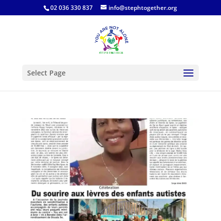
02 036 330 837
info@stephtogether.org
Select Page